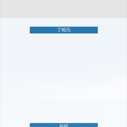
丁昭元
孙权