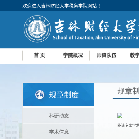
欢迎进入吉林财经大学税务学院网站 ！
首 页
学院概况
师资队伍
教
学院简介
现任领导
机构设置
联系我们
本科
研究
规章
规章制度
科研动态
外请专家学术
学术信息