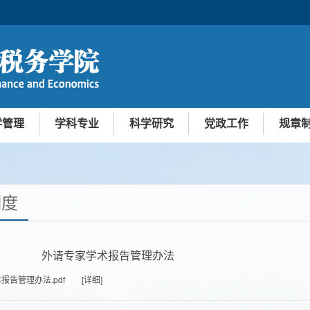
学管理
学科专业
科学研究
党政工作
规章
生教育
生教育
实习基地建设
实验室建设
课程建设
科研动态
学术信息
规章制度
师生科研
科研机构
组织发展名单公示
组织机构
党务文件
入党知识
规章制度
党务动态
学习园地
制度
外请专家学术报告管理办法
报告管理办法.pdf
[详细]