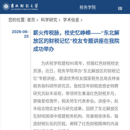
税务学院
您的位置:
首页
>
科学研究
>
学术信息
>
2026-06-
薪火传税脉，校史忆峥嵘——“东北解
25
放区的财税记忆”校友专题讲座在我院
成功举办
为庆祝学校建校80周年，挖掘红色财税校史
资源，近日，税务学院举办“东北解放区的财税记
忆”专题讲座，邀请优秀校友国家税务总局吉林省
税务局科研所研究员、我校百年财税思想史特聘
研究员赵丰返校，带领师生重温红色财税岁月，
厚植爱校情怀，相关师生代表参会。讲座中，赵
丰结合翔实史料与研究成果，回顾了东北解放区
在财经困境中搭建税务机构、完善税收体系、锻
造财税队伍的历程，阐释了红色财税精神的内涵