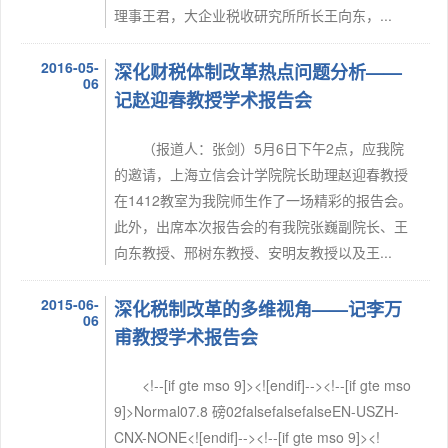
理事王君，大企业税收研究所所长王向东，...
2016-05-
深化财税体制改革热点问题分析——
06
记赵迎春教授学术报告会
（报道人：张剑）5月6日下午2点，应我院
的邀请，上海立信会计学院院长助理赵迎春教授
在1412教室为我院师生作了一场精彩的报告会。
此外，出席本次报告会的有我院张巍副院长、王
向东教授、邢树东教授、安明友教授以及王...
2015-06-
深化税制改革的多维视角——记李万
06
甫教授学术报告会
<!--[if gte mso 9]><![endif]--><!--[if gte mso
9]>Normal07.8 磅02falsefalsefalseEN-USZH-
CNX-NONE<![endif]--><!--[if gte mso 9]><!