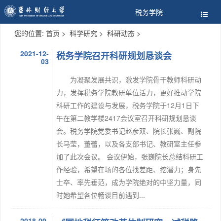
税务学院
您的位置:
首页
>
科学研究
>
科研动态
>
2021-12-
税务学院召开科研规划恳谈会
03
为凝聚发展共识，激发学院骨干教师科研动
力，发挥税务学院教研单位活力，更好推动学院
科研工作的建设与发展，税务学院于12月1日下
午在第二教学楼2417会议室召开科研规划恳谈
会。税务学院党委书记赵彦双、院长张巍、副院
长马莹，董蕾，以及各支部书记、教研室主任参
加了此次会议。 会议伊始，张巍院长总结科研工
作经验，希望在场的各位找差距、挖潜力；身先
士卒、率先垂范，成为学院绝对的中坚力量，同
时她希望各位畅谈目前遇到...
2018-09-